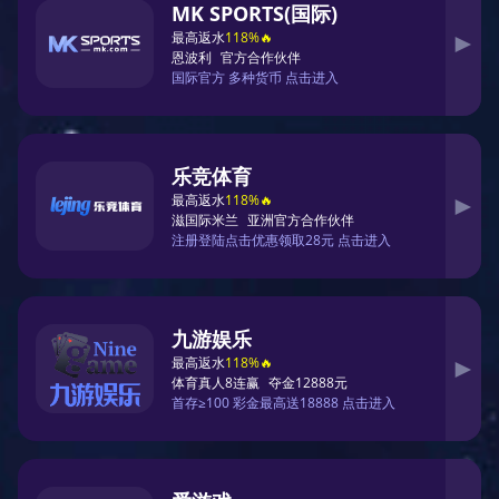
这是他们取得佳绩的重要因素之一。首先，在控球方面，深
圳队员无论是在短传配合还是长传调动上都显得游刃有余。
他们精准的传球和快速的反应使得球队能够迅速地调整进攻
节奏，从而给对手造成极大的压力。
其次，突破能力也是深圳足球队的一大亮点。在面对防守
时，深圳队员凭借灵活的脚法和敏捷的身形，多次成功撕开
对方防线，为球队创造出良好的进攻机会。这种个人突破不
仅提升了球队整体攻击性，也让他们在关键时刻能够扭转局
势。
最后，射门技巧也值得一提。多名前锋在比赛中展现了精准
与力量并存的射门能力，他们能够根据不同情况下选择最佳
射门方式，无论是远射还是近距离推射，都显示出极强的把
握机会能力，这为球队赢得胜利奠定了基础。
2、战术配合与执行