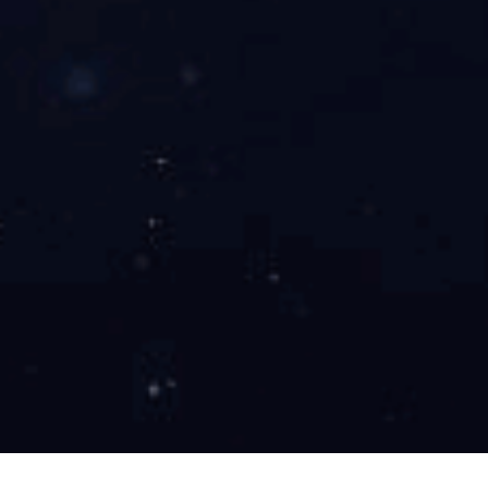
推荐文章
2026-01-29
杭州排球队在全国排球意识排行榜中荣获第
五名的辉煌成就
2026-01-16
刚成年的足球明星们如何在绿茵场上书写属
于自己的传奇故事
导航
解读
必一运动官网