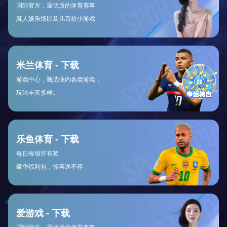
成员具备较强抗压能力。在关键比赛中，即便面对比分落后
或逆境局面，他们依然保持冷静，通过合理判断寻找解决办
法，而不是慌乱失措。
此外，应变能力同样关键。在赛场上，经常会出现突发状
况，比如受伤或意外失误等，这时需要运动员快速适应并作
出调整。深圳足球队员展示出了很强的灵活性，无论是阵型
调整还是个别角色替换，都能迅速适应新的局面，以最优解
回应挑战。
这种心理韧性不仅来源于平日训练中的严格要求，还得益于
赛前充分准备以及教练组对运动员心理状态管理。通过模拟
各类紧张情境，让运动员提前体验比赛压力，为正式比赛做
好充分准备，从而增强自信心，提高实际表现水平。
4、未来发展潜力
回顾全运会中的精彩表现，可以看出深圳足球队拥有广阔的