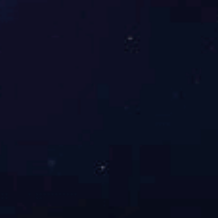
他们卓越的人才储备与发展潜力。从个人技术到团队合作，
再到心理素质，每一个细节都透露着这支球队向更高目标迈
进的不懈追求。同时，这次全运会不仅是一次竞技盛宴，更
为整个中国足球界注入新鲜血液，让我们期待他们未来更加
辉煌的发展历程。
随着国内外赛事竞争愈发激烈，希望深圳足球队能够继续保
持这种奋发向上的态度，通过不断学习与实践，不断突破自
我，实现更大的成就，将来为国争光。同时，我们也期待看
到更多类似优秀球队崭露头角，共同推动中国体育事业的发
展迈向新的高度。