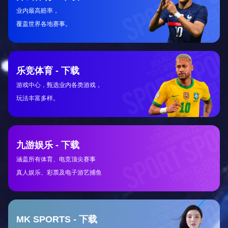
另外，在定位球方面，深圳队伍经过精心设计，有效利用角
球和任意球等战机，不仅增加了进攻威胁，也让对手不得不
重视这一环节。这种行之有效的战术安排，不仅提高了球队
整体效率，也增强了比赛中的胜算。
最重要的是，全体成员对于战术意图有着清晰认知，并表现
出良好的执行力。在比赛过程中，每位球员都能迅速做出反
应，根据局势变化及时调整自己的位置和行动方向，从而形
成良好的团队协作，这种精神是任何成功团队不可或缺的重
要因素。
3、心理素质与应变能力
参加全运会这样的重大赛事，对于运动员心理素质提出了极
高要求。深圳足球队在这方面表现尤为突出，他们的大多数